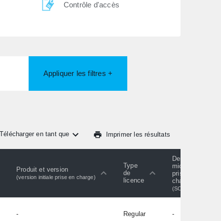
Contrôle d'accès
Appliquer les filtres +
Télécharger en tant que
Imprimer les résultats
Dernier
Type
micrologiciel
Produit et version
de
pris en
(version initiale prise en charge)
licence
charge
(SC)
-
Regular
-