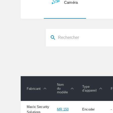
Caméra
Nom
Type
du
Fabricant
F
d’appareil
modèle
Mavix Security
MR 150
Encoder
-
Solutions