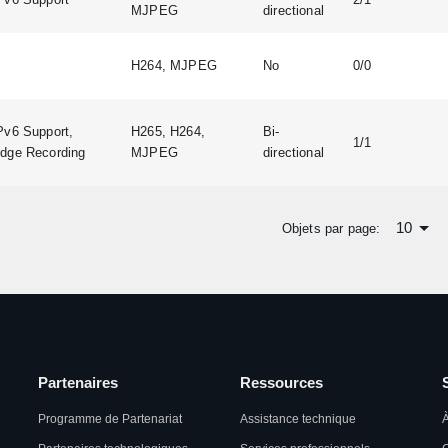
MJPEG
directional
H264, MJPEG
No
0/0
Pv6 Support,
H265, H264,
Bi-
1/1
dge Recording
MJPEG
directional
10
Objets par page:
Partenaires
Ressources
Programme de Partenariat
Assistance technique
À