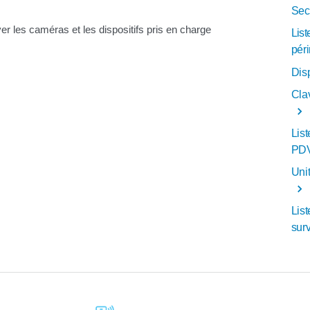
Sec
ver les caméras et les dispositifs pris en charge
List
pér
Disp
Cla
Lis
PDV
Unit
List
surv