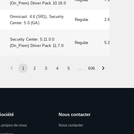
(On_Prem) Driver Pack 10.18.0
Omnicast: 4.6 (SR1), Security
Regular
2.60
Center: 5.0 (GA)
Security Center: 5.11.0.0
Regular
5.20.0.22
(On_Prem) Driver Pack 11.7.0
1
2
3
4
5
…
606
Société
Nous contacter
 propos de nous
Nous contacter