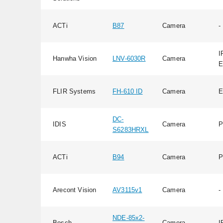
ACTi
B87
Camera
-
I
Hanwha Vision
LNV-6030R
Camera
E
FLIR Systems
FH-610 ID
Camera
E
DC-
IDIS
Camera
P
S6283HRXL
ACTi
B94
Camera
P
Arecont Vision
AV3115v1
Camera
-
NDE-85x2-
Bosch
Camera
I