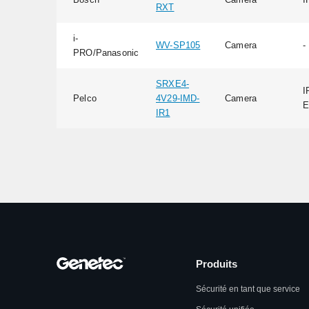
RXT
i-
WV-SP105
Camera
-
PRO/Panasonic
SRXE4-
I
Pelco
4V29-IMD-
Camera
E
IR1
Produits
Sécurité en tant que service