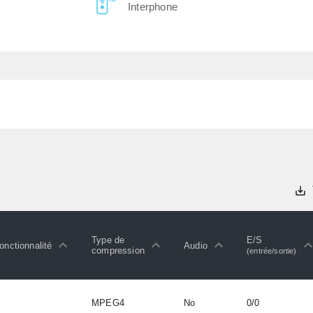
Interphone
Type de
E/S
onctionnalité
Audio
compression
(entrée/sortie)
MPEG4
No
0/0