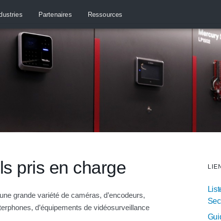
dustries
Partenaires
Ressources
ls pris en charge
LIE
List
ne grande variété de caméras, d’encodeurs,
Sec
nterphones, d’équipements de vidéosurveillance
Guid