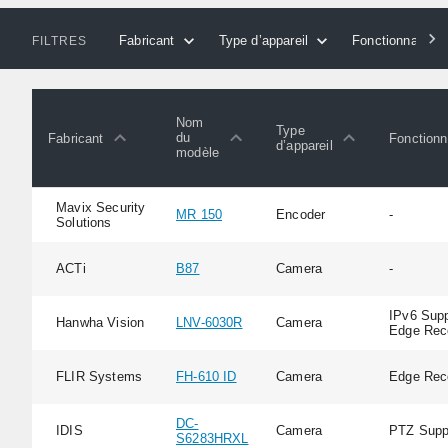
Fabricant
Type d’appareil
Fonctionnalités
FILTRES
Nom
Type
du
Fabricant
Fonctionn
d’appareil
modèle
Mavix Security
MR 150
Encoder
-
Solutions
ACTi
B87
Camera
-
IPv6 Supp
Hanwha Vision
LNV-6030R
Camera
Edge Rec
FLIR Systems
FH-610 ID
Camera
Edge Rec
DC-
IDIS
Camera
PTZ Supp
S6283HRXL