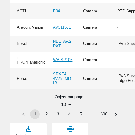
ACTi
B94
Camera
PTZ Supp
Arecont Vision
AV3115v1
Camera
-
NDE-85x2-
Bosch
Camera
IPv6 Supp
RXT
i-
WV-SP105
Camera
-
PRO/Panasonic
SRXE4-
IPv6 Supp
Pelco
4V29-IMD-
Camera
Edge Rec
IR1
Objets par page:
10
1
2
3
4
5
…
606