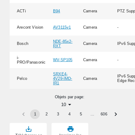
ACTi
B94
Camera
PTZ Supp
Arecont Vision
AV3115v1
Camera
-
NDE-85x2-
Bosch
Camera
IPv6 Supp
RXT
i-
WV-SP105
Camera
-
PRO/Panasonic
SRXE4-
IPv6 Supp
Pelco
4V29-IMD-
Camera
Edge Rec
IR1
Objets par page:
10
1
2
3
4
5
…
606