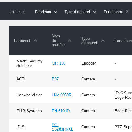
Fabricant
Type d’appareil
Fonctionnalités
FILTRES
Nom
Type
du
Fabricant
Fonctionn
d’appareil
modèle
Mavix Security
MR 150
Encoder
-
Solutions
ACTi
B87
Camera
-
IPv6 Supp
Hanwha Vision
LNV-6030R
Camera
Edge Rec
FLIR Systems
FH-610 ID
Camera
Edge Rec
DC-
IDIS
Camera
PTZ Supp
S6283HRXL