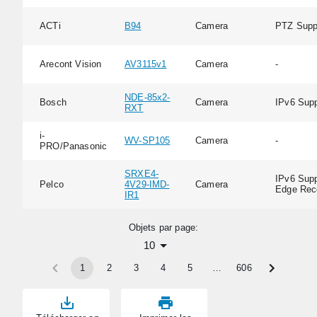
ACTi
B94
Camera
PTZ Supp
Arecont Vision
AV3115v1
Camera
-
NDE-85x2-
Bosch
Camera
IPv6 Supp
RXT
i-
WV-SP105
Camera
-
PRO/Panasonic
SRXE4-
IPv6 Supp
Pelco
4V29-IMD-
Camera
Edge Rec
IR1
Objets par page:
10
1
2
3
4
5
…
606