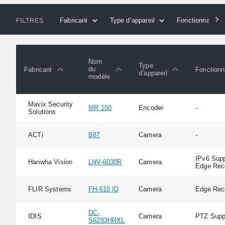
Fabricant
Type d’appareil
Fonctionnalités
FILTRES
Nom
Type
du
Fabricant
Fonctionn
d’appareil
modèle
Mavix Security
MR 150
Encoder
-
Solutions
ACTi
B87
Camera
-
IPv6 Supp
Hanwha Vision
LNV-6030R
Camera
Edge Rec
FLIR Systems
FH-610 ID
Camera
Edge Rec
DC-
IDIS
Camera
PTZ Supp
S6283HRXL