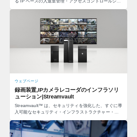
る IP ベースの入退室管理・アクセスコントロールシス
テム (ACS) です。このACSは詳細な情報に基づき脅威
に速やか ...
ウェブページ
録画装置,IPカメラレコーダのインフラソリ
ューション|Streamvault
Streamvault™ は、セキュリティを強化した、すぐに導
入可能なセキュリティ・インフラストラクチャー・ソ
リューションです。各ユニットは、すでにプリロード
かつ設定 ...