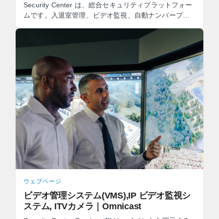
Security Center は、総合セキュリティプラットフォー
ムです。入退室管理、ビデオ監視、自動ナンバープレ
ート識別(ALPR)、通信などが単一の直感的なソリュー
ションに ...
ウェブページ
ビデオ管理システム(VMS),IP ビデオ監視シ
ステム, ITVカメラ｜Omnicast