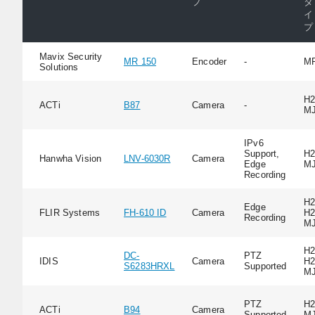
プ
タ
イ
プ
Mavix Security
MR 150
Encoder
-
M
Solutions
H2
ACTi
B87
Camera
-
M
IPv6
Support,
H2
Hanwha Vision
LNV-6030R
Camera
Edge
M
Recording
H2
Edge
FLIR Systems
FH-610 ID
Camera
H2
Recording
M
H2
DC-
PTZ
IDIS
Camera
H2
S6283HRXL
Supported
M
PTZ
H2
ACTi
B94
Camera
Supported
M