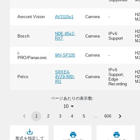
H2
Arecont Vision
AV3115v1
Camera
-
M
H2
NDE-85x2-
IPv6
Bosch
Camera
H2
RXT
Support
M
i-
H2
WV-SP105
Camera
-
PRO/Panasonic
M
IPv6
SRXE4-
H2
Support,
Pelco
4V29-IMD-
Camera
H2
Edge
IR1
M
Recording
ページあたりの表示数:
10
1
2
3
4
5
…
606
形式を指定して