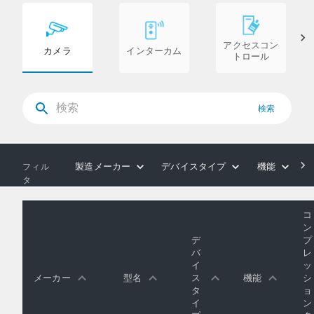
アクセスコン
カメラ
インターカム
トロール
検索
製造メーカー
デバイスタイプ
機能
フィル
タ
コ
ン
デ
プ
バ
レ
イ
ッ
メーカー
型名
ス
機能
シ
タ
ョ
イ
ン