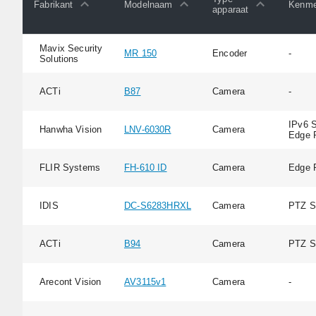
Fabrikant
Modelnaam
Kenme
apparaat
Mavix Security
MR 150
Encoder
-
Solutions
ACTi
B87
Camera
-
IPv6 S
Hanwha Vision
LNV-6030R
Camera
Edge 
FLIR Systems
FH-610 ID
Camera
Edge 
IDIS
DC-S6283HRXL
Camera
PTZ S
ACTi
B94
Camera
PTZ S
Arecont Vision
AV3115v1
Camera
-