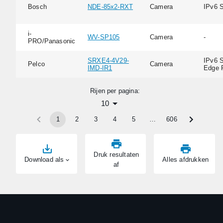
Bosch
NDE-85x2-RXT
Camera
IPv6 
i-
WV-SP105
Camera
-
PRO/Panasonic
SRXE4-4V29-
IPv6 S
Pelco
Camera
IMD-IR1
Edge 
Rijen per pagina:
10
1
2
3
4
5
…
606
Druk resultaten
Download als
Alles afdrukken
af