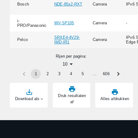
Bosch
NDE-85x2-RXT
Camera
IPv6 
i-
WV-SP105
Camera
-
PRO/Panasonic
SRXE4-4V29-
IPv6 S
Pelco
Camera
IMD-IR1
Edge 
Rijen per pagina:
10
1
2
3
4
5
…
606
Druk resultaten
Download als
Alles afdrukken
af