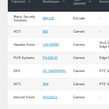
Fabrikant
Modelnaam
Kenme
apparaat
Mavix Security
MR 150
Encoder
-
Solutions
ACTi
B87
Camera
-
IPv6 S
Hanwha Vision
LNV-6030R
Camera
Edge 
FLIR Systems
FH-610 ID
Camera
Edge 
IDIS
DC-S6283HRXL
Camera
PTZ S
ACTi
B94
Camera
PTZ S
Arecont Vision
AV3115v1
Camera
-