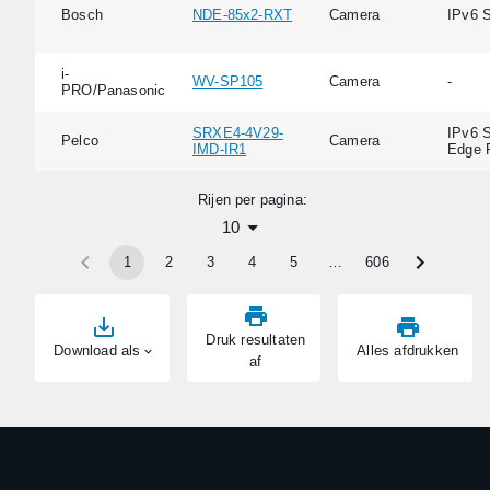
Bosch
NDE-85x2-RXT
Camera
IPv6 
i-
WV-SP105
Camera
-
PRO/Panasonic
SRXE4-4V29-
IPv6 S
Pelco
Camera
IMD-IR1
Edge 
Rijen per pagina:
10
1
2
3
4
5
…
606
Druk resultaten
Download als
Alles afdrukken
af