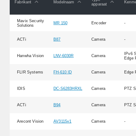
Fabrikant
Modelnaam
Kenme
apparaat
Mavix Security
MR 150
Encoder
-
Solutions
ACTi
B87
Camera
-
IPv6 S
Hanwha Vision
LNV-6030R
Camera
Edge 
FLIR Systems
FH-610 ID
Camera
Edge 
IDIS
DC-S6283HRXL
Camera
PTZ S
ACTi
B94
Camera
PTZ S
Arecont Vision
AV3115v1
Camera
-