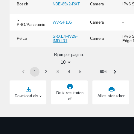
Bosch
NDE-85x2-RXT
Camera
IPv6 
i-
WV-SP105
Camera
-
PRO/Panasonic
SRXE4-4V29-
IPv6 S
Pelco
Camera
IMD-IR1
Edge 
Rijen per pagina:
10
1
2
3
4
5
…
606
Druk resultaten
Download als
Alles afdrukken
af