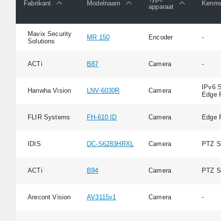
Fabrikant
Modelnaam
Kenme
apparaat
Mavix Security
MR 150
Encoder
-
Solutions
ACTi
B87
Camera
-
IPv6 S
Hanwha Vision
LNV-6030R
Camera
Edge 
FLIR Systems
FH-610 ID
Camera
Edge 
IDIS
DC-S6283HRXL
Camera
PTZ S
ACTi
B94
Camera
PTZ S
Arecont Vision
AV3115v1
Camera
-