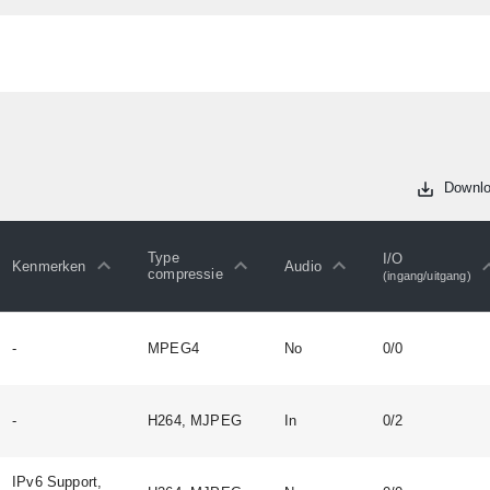
Downlo
Type
I/O
Kenmerken
Audio
compressie
(ingang/uitgang)
-
MPEG4
No
0/0
-
H264, MJPEG
In
0/2
IPv6 Support,