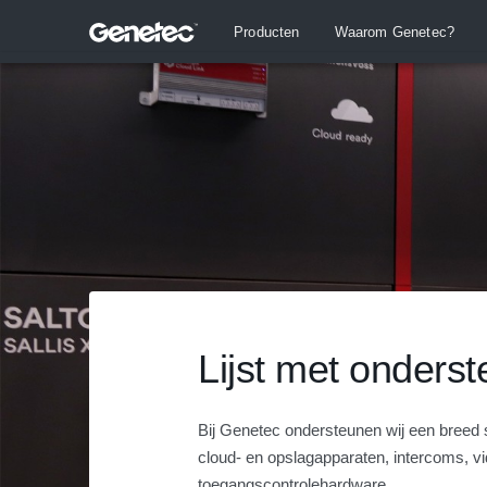
Producten
Waarom Genetec?
Lijst met onders
Bij Genetec ondersteunen wij een breed
cloud- en opslagapparaten, intercoms, 
toegangscontrolehardware.