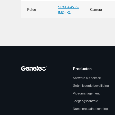
SRXE4-4V29-
Pelco
Camera
IMD-IR1
Producten
Software als service
Geünificeerde beveiliging
Videomanagement
Toegangscontrole
Nummerplaatherkenning