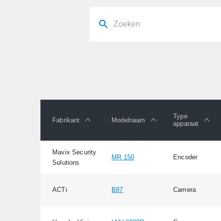
Type
Fabrikant
Modelnaam
apparaat
Mavix Security
MR 150
Encoder
Solutions
ACTi
B87
Camera