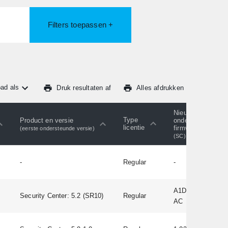
Filters toepassen +
ad als
Druk resultaten af
Alles afdrukken
Nieuwste
Type
Product en versie
ondersteunde
licentie
firmware
(eerste ondersteunde versie)
(SC)
-
Regular
-
A1D-500-V6.09.06
Security Center: 5.2 (SR10)
Regular
AC