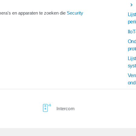
era's en apparaten te zoeken die
Security
Lij
per
IIo
Ond
pro
Lij
sys
Ver
ond
Intercom