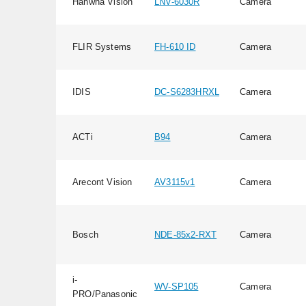
Hanwha Vision
LNV-6030R
Camera
FLIR Systems
FH-610 ID
Camera
IDIS
DC-S6283HRXL
Camera
ACTi
B94
Camera
Arecont Vision
AV3115v1
Camera
Bosch
NDE-85x2-RXT
Camera
i-
WV-SP105
Camera
PRO/Panasonic