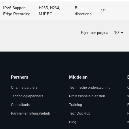
IPv6 Support,
H265, H264,
Bi-
1/1
Edge Recording
MJPEG
directional
10
Rijen per pagina:
Partners
Middelen
Channelpartners
Technische ondersteuning
Technologiepartners
Professionele diensten
W
Consultants
Training
Partner- en integratiehub
TechDoc Hub
Blog
K