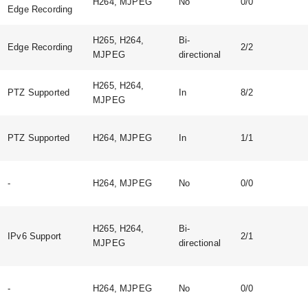
H264, MJPEG
No
0/0
Edge Recording
H265, H264,
Bi-
Edge Recording
2/2
MJPEG
directional
H265, H264,
PTZ Supported
In
8/2
MJPEG
PTZ Supported
H264, MJPEG
In
1/1
-
H264, MJPEG
No
0/0
H265, H264,
Bi-
IPv6 Support
2/1
MJPEG
directional
-
H264, MJPEG
No
0/0