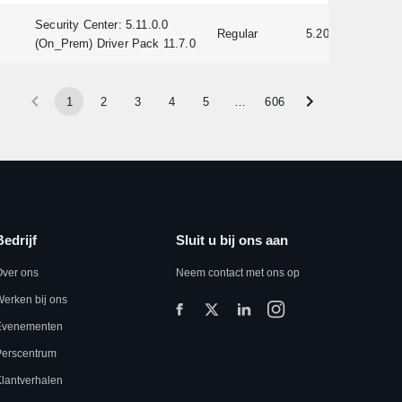
Security Center: 5.11.0.0
Regular
5.20.0.22
(On_Prem) Driver Pack 11.7.0
1
2
3
4
5
…
606
Bedrijf
Sluit u bij ons aan
Over ons
Neem contact met ons op
erken bij ons
Evenementen
Perscentrum
lantverhalen