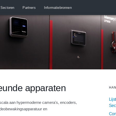
Sectoren
Partners
Informatiebronnen
teunde apparaten
HAN
Lij
 scala aan hypermoderne camera's, encoders,
Sec
videobewakingsapparatuur en
Conf