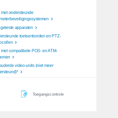
st met ondersteunde
imeterbeveiligingssystemen
T-geteste apparaten
ersteunde toetsenborden en PTZ-
tocollen
st met compatibele POS- en ATM-
temen
ouderde video-units (niet meer
ersteund)*
Toegangscontrole