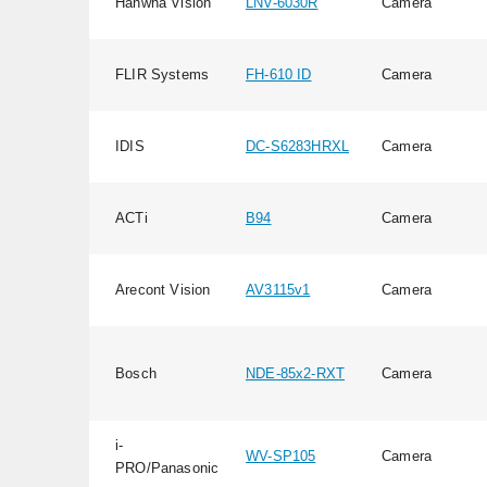
Hanwha Vision
LNV-6030R
Camera
FLIR Systems
FH-610 ID
Camera
IDIS
DC-S6283HRXL
Camera
ACTi
B94
Camera
Arecont Vision
AV3115v1
Camera
Bosch
NDE-85x2-RXT
Camera
i-
WV-SP105
Camera
PRO/Panasonic