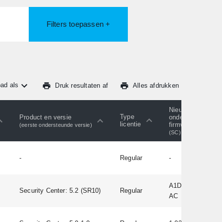
Filters toepassen +
ad als
Druk resultaten af
Alles afdrukken
Nieuwste
Type
Product en versie
ondersteunde
licentie
firmware
(eerste ondersteunde versie)
(SC)
-
Regular
-
A1D-500-V6.09.06
Security Center: 5.2 (SR10)
Regular
AC