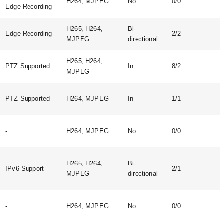
H264, MJPEG
No
0/0
Edge Recording
H265, H264,
Bi-
Edge Recording
2/2
MJPEG
directional
H265, H264,
PTZ Supported
In
8/2
MJPEG
PTZ Supported
H264, MJPEG
In
1/1
-
H264, MJPEG
No
0/0
H265, H264,
Bi-
IPv6 Support
2/1
MJPEG
directional
-
H264, MJPEG
No
0/0