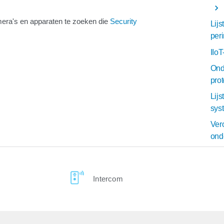
era's en apparaten te zoeken die
Security
Lij
per
IIo
Ond
pro
Lij
sys
Ver
ond
Intercom