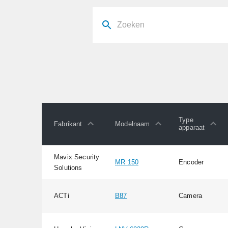
Type
Fabrikant
Modelnaam
apparaat
Mavix Security
MR 150
Encoder
Solutions
ACTi
B87
Camera