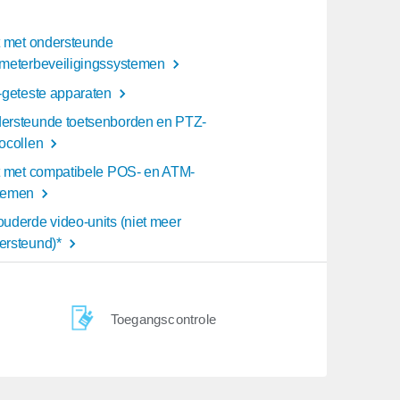
st met ondersteunde
imeterbeveiligingssystemen
T-geteste apparaten
ersteunde toetsenborden en PTZ-
tocollen
st met compatibele POS- en ATM-
temen
ouderde video-units (niet meer
ersteund)*
Toegangscontrole