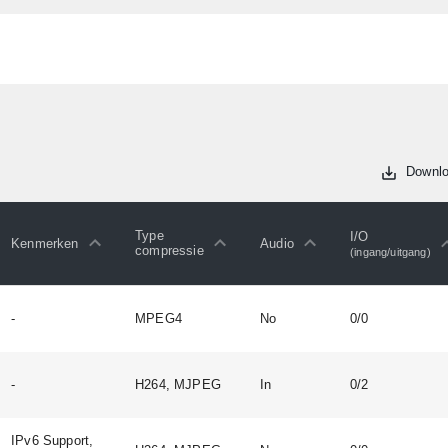
Downlo
Type
I/O
Kenmerken
Audio
compressie
(ingang/uitgang)
-
MPEG4
No
0/0
-
H264, MJPEG
In
0/2
IPv6 Support,