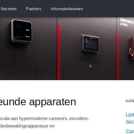
Sectoren
Partners
Informatiebronnen
teunde apparaten
HAN
Lij
 scala aan hypermoderne camera's, encoders,
Sec
videobewakingsapparatuur en
Conf