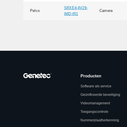
SRXE4-4V29-
Pelco
Camera
IMD-IR1
Producten
Software als service
Geünificeerde beveiliging
Videomanagement
Toegangscontrole
Nummerplaatherkenning