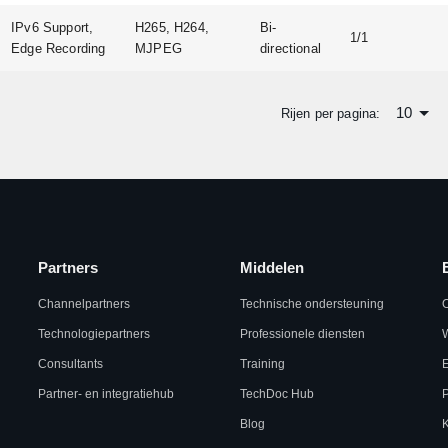
IPv6 Support,
H265, H264,
Bi-
1/1
Edge Recording
MJPEG
directional
10
Rijen per pagina:
Partners
Middelen
Channelpartners
Technische ondersteuning
Technologiepartners
Professionele diensten
W
Consultants
Training
Partner- en integratiehub
TechDoc Hub
Blog
K