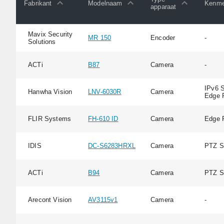
Fabrikant
Modelnaam
Kenme
apparaat
Mavix Security
MR 150
Encoder
-
Solutions
ACTi
B87
Camera
-
IPv6 S
Hanwha Vision
LNV-6030R
Camera
Edge 
FLIR Systems
FH-610 ID
Camera
Edge 
IDIS
DC-S6283HRXL
Camera
PTZ S
ACTi
B94
Camera
PTZ S
Arecont Vision
AV3115v1
Camera
-