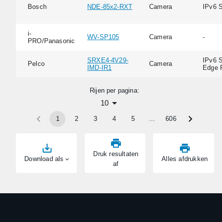
Bosch
NDE-85x2-RXT
Camera
IPv6 
i-
WV-SP105
Camera
-
PRO/Panasonic
SRXE4-4V29-
IPv6 S
Pelco
Camera
IMD-IR1
Edge 
Rijen per pagina:
10
1
2
3
4
5
…
606
Druk resultaten
Download als
Alles afdrukken
af