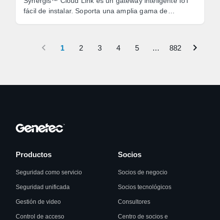
Synergis™ Cloud Link es un gateway inteligente IoT
fácil de instalar. Soporta una amplia gama de
cerraduras IP y controladores de puertas, ...
1
2
3
4
5
…
882
Productos
Socios
Seguridad como servicio
Socios de negocio
Seguridad unificada
Socios tecnológicos
Gestión de video
Consultores
Control de acceso
Centro de socios e