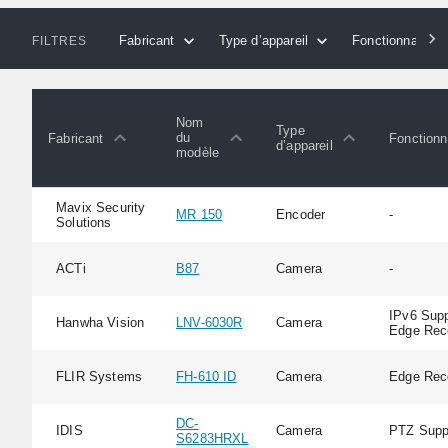
Fabricant
Type d’appareil
Fonctionnalités
FILTRES
Nom
Type
du
Fabricant
Fonctionn
d’appareil
modèle
Mavix Security
MR 150
Encoder
-
Solutions
ACTi
B87
Camera
-
IPv6 Supp
Hanwha Vision
LNV-6030R
Camera
Edge Rec
FLIR Systems
FH-610 ID
Camera
Edge Rec
DC-
IDIS
Camera
PTZ Supp
S6283HRXL