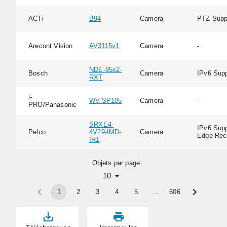
ACTi
B94
Camera
PTZ Supp
Arecont Vision
AV3115v1
Camera
-
NDE-85x2-
Bosch
Camera
IPv6 Supp
RXT
i-
WV-SP105
Camera
-
PRO/Panasonic
SRXE4-
IPv6 Supp
Pelco
4V29-IMD-
Camera
Edge Rec
IR1
Objets par page:
10
1
2
3
4
5
…
606