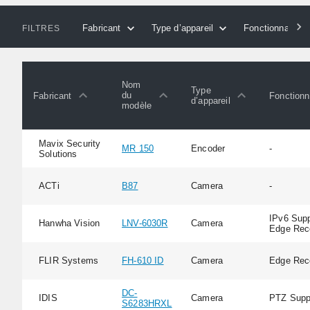
Fabricant
Type d’appareil
Fonctionnalités
FILTRES
Nom
Type
du
Fabricant
Fonctionn
d’appareil
modèle
Mavix Security
MR 150
Encoder
-
Solutions
ACTi
B87
Camera
-
IPv6 Supp
Hanwha Vision
LNV-6030R
Camera
Edge Rec
FLIR Systems
FH-610 ID
Camera
Edge Rec
DC-
IDIS
Camera
PTZ Supp
S6283HRXL