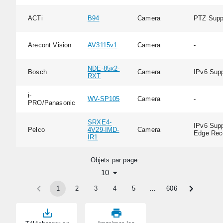
ACTi
B94
Camera
PTZ Supp
Arecont Vision
AV3115v1
Camera
-
NDE-85x2-
Bosch
Camera
IPv6 Supp
RXT
i-
WV-SP105
Camera
-
PRO/Panasonic
SRXE4-
IPv6 Supp
Pelco
4V29-IMD-
Camera
Edge Rec
IR1
Objets par page:
10
1
2
3
4
5
…
606