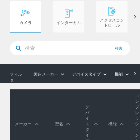
アクセスコン
カメラ
インターカム
トロール
検索
製造メーカー
デバイスタイプ
機能
フィル
タ
コ
ン
デ
プ
バ
レ
イ
ッ
メーカー
型名
ス
機能
シ
タ
ョ
イ
ン