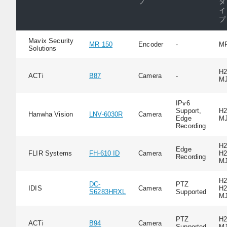
プ
タ
イ
プ
Mavix Security
MR 150
Encoder
-
M
Solutions
H2
ACTi
B87
Camera
-
M
IPv6
Support,
H2
Hanwha Vision
LNV-6030R
Camera
Edge
M
Recording
H2
Edge
FLIR Systems
FH-610 ID
Camera
H2
Recording
M
H2
DC-
PTZ
IDIS
Camera
H2
S6283HRXL
Supported
M
PTZ
H2
ACTi
B94
Camera
Supported
M