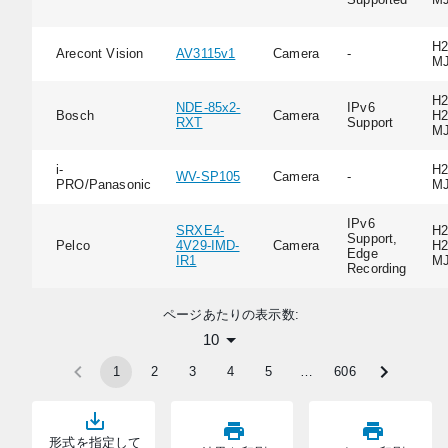
H2
Arecont Vision
AV3115v1
Camera
-
M
H2
NDE-85x2-
IPv6
Bosch
Camera
H2
RXT
Support
M
i-
H2
WV-SP105
Camera
-
PRO/Panasonic
M
IPv6
SRXE4-
H2
Support,
Pelco
4V29-IMD-
Camera
H2
Edge
IR1
M
Recording
ページあたりの表示数:
10
1
2
3
4
5
…
606
形式を指定して