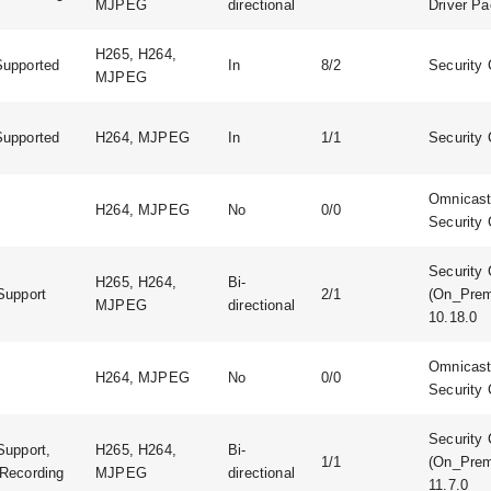
MJPEG
directional
Driver Pa
H265, H264,
upported
In
8/2
Security 
MJPEG
upported
H264, MJPEG
In
1/1
Security 
Omnicast:
H264, MJPEG
No
0/0
Security 
Security 
H265, H264,
Bi-
Support
2/1
(On_Prem
MJPEG
directional
10.18.0
Omnicast:
H264, MJPEG
No
0/0
Security 
Security 
Support,
H265, H264,
Bi-
1/1
(On_Prem
Recording
MJPEG
directional
11.7.0