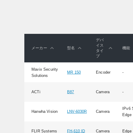
デバ
イス
メーカー
型名
機能
タイ
プ
Mavix Security
MR 150
Encoder
-
Solutions
ACTi
B87
Camera
-
IPv6 
Hanwha Vision
LNV-6030R
Camera
Edge 
FLIR Systems
FH-610 ID
Camera
Edge 