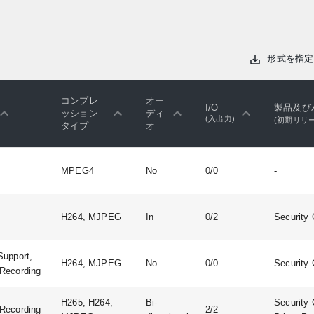
形式を指定
コンプレ
オー
I/O
製品及び
ッション
ディ
(入出力)
(初期リリ
タイプ
オ
MPEG4
No
0/0
-
H264, MJPEG
In
0/2
Security 
Support,
H264, MJPEG
No
0/0
Security 
Recording
H265, H264,
Bi-
Security 
Recording
2/2