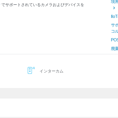
境
r
でサポートされているカメラおよびデバイスを
II
サ
コ
P
廃
インターカム