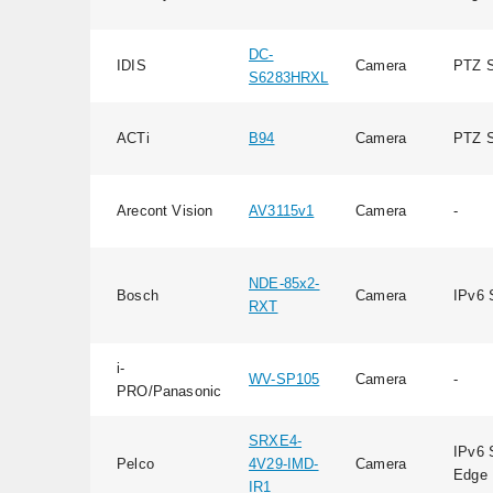
DC-
IDIS
Camera
PTZ S
S6283HRXL
ACTi
B94
Camera
PTZ S
Arecont Vision
AV3115v1
Camera
-
NDE-85x2-
Bosch
Camera
IPv6 
RXT
i-
WV-SP105
Camera
-
PRO/Panasonic
SRXE4-
IPv6 
Pelco
4V29-IMD-
Camera
Edge 
IR1