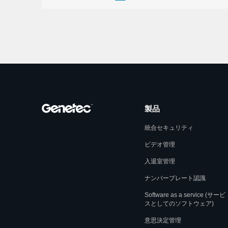
製品
統合セキュリティ
ビデオ管理
入退室管理
ナンバープレート認識
Software as a service (サービ
スとしてのソフトウェア)
意思決定管理