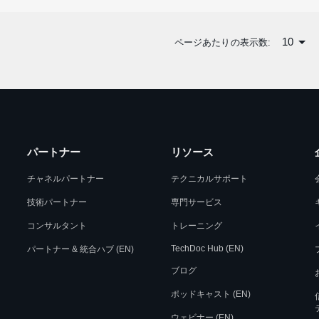
10
ページあたりの表示数:
パートナー
リソース
チャネルパートナー
テクニカルサポート
技術パートナー
専門サービス
コンサルタント
トレーニング
TechDoc Hub (EN)
パートナー & 統合ハブ (EN)
ブログ
ポッドキャスト (EN)
ウェビナー (EN)