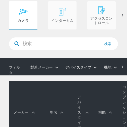
アクセスコン
カメラ
インターカム
トロール
検索
製造メーカー
デバイスタイプ
機能
フィル
タ
コ
ン
デ
プ
バ
レ
イ
ッ
メーカー
型名
ス
機能
シ
タ
ョ
イ
ン