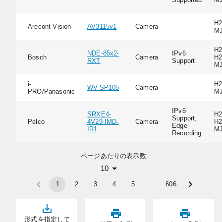
H2
Arecont Vision
AV3115v1
Camera
-
M
H2
NDE-85x2-
IPv6
Bosch
Camera
H2
RXT
Support
M
i-
H2
WV-SP105
Camera
-
PRO/Panasonic
M
IPv6
SRXE4-
H2
Support,
Pelco
4V29-IMD-
Camera
H2
Edge
IR1
M
Recording
ページあたりの表示数:
10
1
2
3
4
5
…
606
形式を指定して