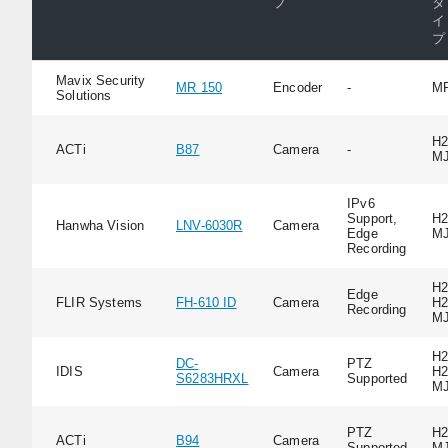
プ
タ
イ
プ
Mavix Security
MR 150
Encoder
-
M
Solutions
H2
ACTi
B87
Camera
-
M
IPv6
Support,
H2
Hanwha Vision
LNV-6030R
Camera
Edge
M
Recording
H2
Edge
FLIR Systems
FH-610 ID
Camera
H2
Recording
M
H2
DC-
PTZ
IDIS
Camera
H2
S6283HRXL
Supported
M
PTZ
H2
ACTi
B94
Camera
Supported
M