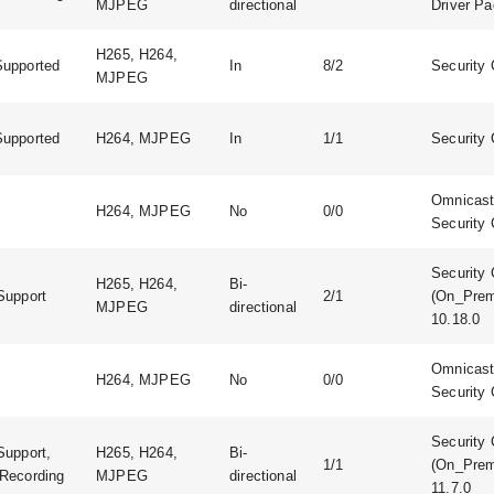
MJPEG
directional
Driver Pa
H265, H264,
upported
In
8/2
Security 
MJPEG
upported
H264, MJPEG
In
1/1
Security 
Omnicast:
H264, MJPEG
No
0/0
Security 
Security 
H265, H264,
Bi-
Support
2/1
(On_Prem
MJPEG
directional
10.18.0
Omnicast:
H264, MJPEG
No
0/0
Security 
Security 
Support,
H265, H264,
Bi-
1/1
(On_Prem
Recording
MJPEG
directional
11.7.0