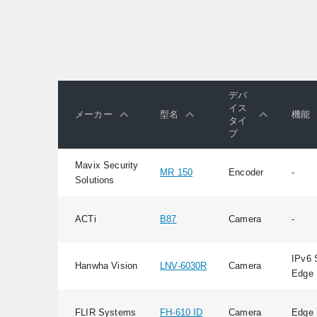
デバ
イス
メーカー
型名
機能
タイ
プ
Mavix Security
MR 150
Encoder
-
Solutions
ACTi
B87
Camera
-
IPv6 
Hanwha Vision
LNV-6030R
Camera
Edge 
FLIR Systems
FH-610 ID
Camera
Edge 