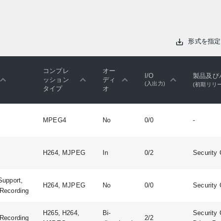
形式を指定
コンプレ
オー
I/O
製品及び
ッション
ディ
(入出力)
(初期リリ
タイプ
オ
MPEG4
No
0/0
-
H264, MJPEG
In
0/2
Security 
Support,
H264, MJPEG
No
0/0
Security 
Recording
H265, H264,
Bi-
Security 
Recording
2/2