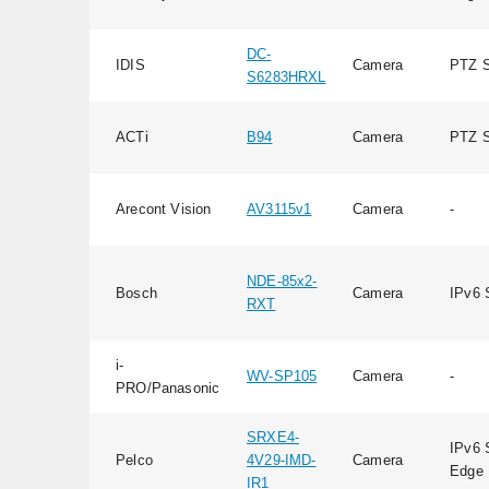
DC-
IDIS
Camera
PTZ S
S6283HRXL
ACTi
B94
Camera
PTZ S
Arecont Vision
AV3115v1
Camera
-
NDE-85x2-
Bosch
Camera
IPv6 
RXT
i-
WV-SP105
Camera
-
PRO/Panasonic
SRXE4-
IPv6 
Pelco
4V29-IMD-
Camera
Edge 
IR1