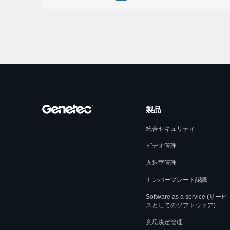
製品
統合セキュリティ
ビデオ管理
入退室管理
ナンバープレート認識
Software as a service (サービ
スとしてのソフトウェア)
意思決定管理