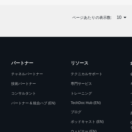
10
ページあたりの表示数:
パートナー
リソース
チャネルパートナー
テクニカルサポート
技術パートナー
専門サービス
コンサルタント
トレーニング
TechDoc Hub (EN)
パートナー & 統合ハブ (EN)
ブログ
ポッドキャスト (EN)
ウェビナー (EN)