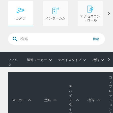
アクセスコン
カメラ
インターカム
トロール
検索
製造メーカー
デバイスタイプ
機能
フィル
タ
コ
ン
デ
プ
バ
レ
イ
ッ
メーカー
型名
ス
機能
シ
タ
ョ
イ
ン