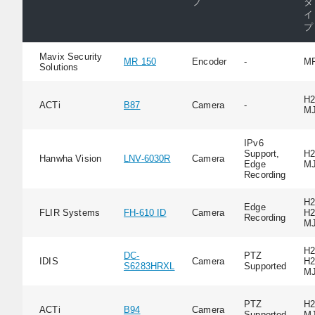
プ
タ
イ
プ
Mavix Security
MR 150
Encoder
-
M
Solutions
H2
ACTi
B87
Camera
-
M
IPv6
Support,
H2
Hanwha Vision
LNV-6030R
Camera
Edge
M
Recording
H2
Edge
FLIR Systems
FH-610 ID
Camera
H2
Recording
M
H2
DC-
PTZ
IDIS
Camera
H2
S6283HRXL
Supported
M
PTZ
H2
ACTi
B94
Camera
Supported
M