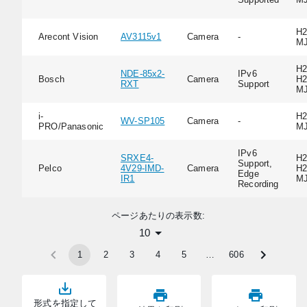
H2
Arecont Vision
AV3115v1
Camera
-
M
H2
NDE-85x2-
IPv6
Bosch
Camera
H2
RXT
Support
M
i-
H2
WV-SP105
Camera
-
PRO/Panasonic
M
IPv6
SRXE4-
H2
Support,
Pelco
4V29-IMD-
Camera
H2
Edge
IR1
M
Recording
ページあたりの表示数:
10
1
2
3
4
5
…
606
形式を指定して