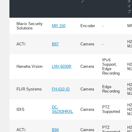
プ
タ
イ
プ
Mavix Security
MR 150
Encoder
-
M
Solutions
H2
ACTi
B87
Camera
-
M
IPv6
Support,
H2
Hanwha Vision
LNV-6030R
Camera
Edge
M
Recording
H2
Edge
FLIR Systems
FH-610 ID
Camera
H2
Recording
M
H2
DC-
PTZ
IDIS
Camera
H2
S6283HRXL
Supported
M
PTZ
H2
ACTi
B94
Camera
Supported
M