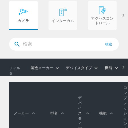
アクセスコン
カメラ
インターカム
トロール
検索
製造メーカー
デバイスタイプ
機能
フィル
タ
コ
ン
デ
プ
バ
レ
イ
ッ
メーカー
型名
ス
機能
シ
タ
ョ
イ
ン