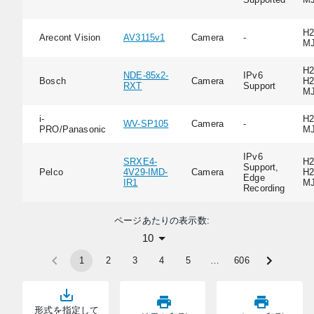
H2
Arecont Vision
AV3115v1
Camera
-
M
H2
NDE-85x2-
IPv6
Bosch
Camera
H2
RXT
Support
M
i-
H2
WV-SP105
Camera
-
PRO/Panasonic
M
IPv6
SRXE4-
H2
Support,
Pelco
4V29-IMD-
Camera
H2
Edge
IR1
M
Recording
ページあたりの表示数:
10
1
2
3
4
5
…
606
形式を指定して