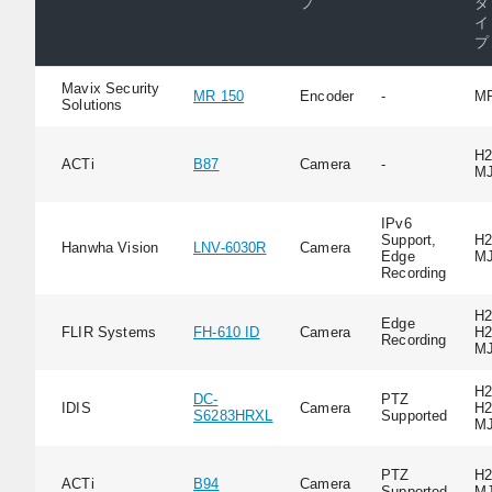
プ
タ
イ
プ
Mavix Security
MR 150
Encoder
-
M
Solutions
H2
ACTi
B87
Camera
-
M
IPv6
Support,
H2
Hanwha Vision
LNV-6030R
Camera
Edge
M
Recording
H2
Edge
FLIR Systems
FH-610 ID
Camera
H2
Recording
M
H2
DC-
PTZ
IDIS
Camera
H2
S6283HRXL
Supported
M
PTZ
H2
ACTi
B94
Camera
Supported
M