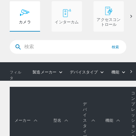
アクセスコン
カメラ
インターカム
トロール
検索
製造メーカー
デバイスタイプ
機能
フィル
タ
コ
ン
デ
プ
バ
レ
イ
ッ
メーカー
型名
ス
機能
シ
タ
ョ
イ
ン