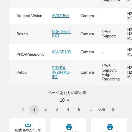
H2
Arecont Vision
AV3115v1
Camera
-
M
H2
NDE-85x2-
IPv6
Bosch
Camera
H2
RXT
Support
M
i-
H2
WV-SP105
Camera
-
PRO/Panasonic
M
IPv6
SRXE4-
H2
Support,
Pelco
4V29-IMD-
Camera
H2
Edge
IR1
M
Recording
ページあたりの表示数:
10
1
2
3
4
5
…
606
形式を指定して