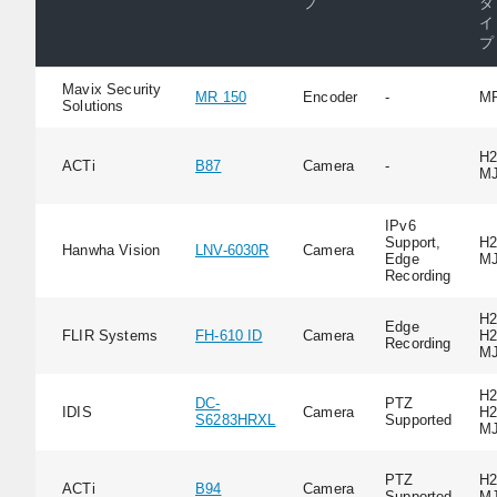
プ
タ
イ
プ
Mavix Security
MR 150
Encoder
-
M
Solutions
H2
ACTi
B87
Camera
-
M
IPv6
Support,
H2
Hanwha Vision
LNV-6030R
Camera
Edge
M
Recording
H2
Edge
FLIR Systems
FH-610 ID
Camera
H2
Recording
M
H2
DC-
PTZ
IDIS
Camera
H2
S6283HRXL
Supported
M
PTZ
H2
ACTi
B94
Camera
Supported
M