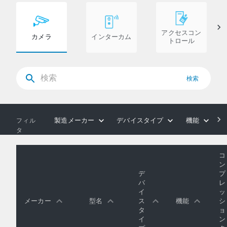
アクセスコン
カメラ
インターカム
トロール
検索
製造メーカー
デバイスタイプ
機能
フィル
タ
コ
ン
デ
プ
バ
レ
イ
ッ
メーカー
型名
ス
機能
シ
タ
ョ
イ
ン