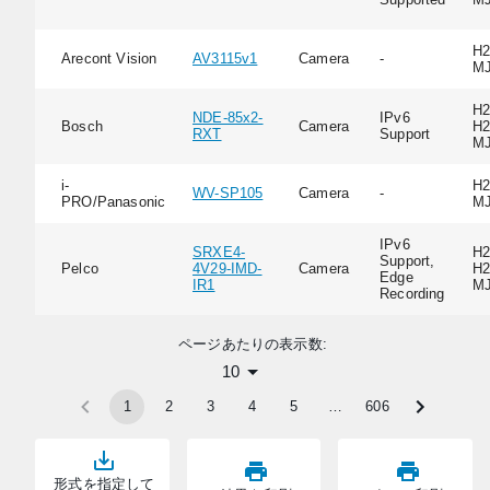
H2
Arecont Vision
AV3115v1
Camera
-
M
H2
NDE-85x2-
IPv6
Bosch
Camera
H2
RXT
Support
M
i-
H2
WV-SP105
Camera
-
PRO/Panasonic
M
IPv6
SRXE4-
H2
Support,
Pelco
4V29-IMD-
Camera
H2
Edge
IR1
M
Recording
ページあたりの表示数:
10
1
2
3
4
5
…
606
形式を指定して