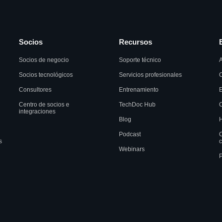
Socios
Recursos
Socios de negocio
Soporte técnico
A
Socios tecnológicos
Servicios profesionales
C
Consultores
Entrenamiento
Centro de socios e
TechDoc Hub
C
integraciones
Blog
H
Podcast
C
s
c
Webinars
P